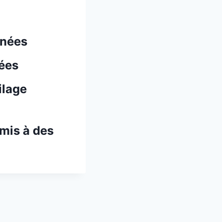
nnées
nées
ilage
mis à des