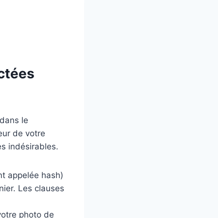
ectées
 dans le
eur de votre
s indésirables.
nt appelée hash)
nier. Les clauses
votre photo de