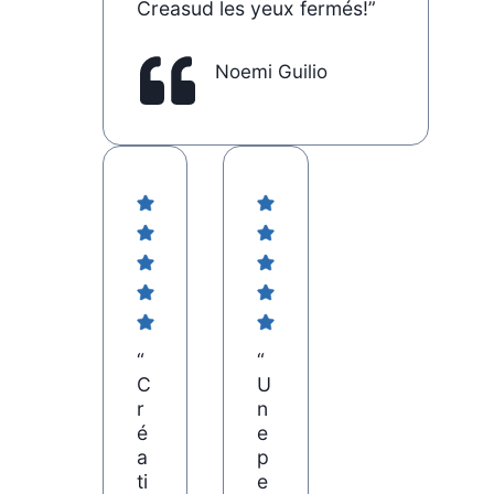
Creasud les yeux fermés!”
Noemi Guilio
“
“
C
U
r
n
é
e
a
p
ti
e