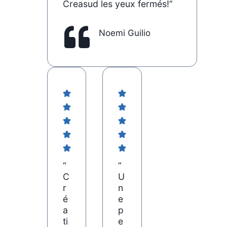
Creasud les yeux fermés!”
Noemi Guilio
“
“
C
U
r
n
é
e
a
p
ti
e